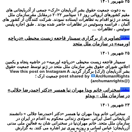
۲۵ شهریور ۱۴۰۱
به دعوت جمعیت حقوق بشر آذربایجان «ارک» جمعی از آذربایجانی های
مقیم کشورهای اروپائی روز ۱۶ سپتامبر ۲۰۲۲ درمقابل مقرسازمان ملل
متحد در ژنو اقدام به تظاهرات ایستاده نمودند. شرکت کنندگان از کشور های
آلمان ، فرانسه وسوئیس در تظاهرات حاضر شده بودند . طبق اجازه پلیس
سوئیس ، تظاهرات …
بیشتر
تصاویری از برگزاری سمینار فاجعه زیست محیطی «دریاچه
اورمیه» در سازمان ملل متحد
۲۵ شهریور ۱۴۰۱
سمینار فاجعه زیست محیطی «دریاچه اورمیه» در حاشیه پنجاه و یکمین
اجلاس شورای حقوق بشر سازمان ملل متحد در ژنو توسط جمعیت حقوق
بشر آذربایجان (ارک) برگزار گردید. View this post on Instagram A
post shared by
ArcHumanRights جمعیت‌ ‌ارک ؛
(@archumanrights)
بیشتر
سخنرانی خانم ویدا مهران نیا همسر «دکتر احمدرضا جلالی»
در سازمان ملل – ویدئو
۲۳ شهریور ۱۴۰۱
سخنرانی خانم ویدا مهران نیا همسر «دکتر احمدرضا جلالی » دانشمند
آذربایجانی اصل ایرانی -سوئدی زندانی محکوم به اعدام در ایران در
سازمان ملل متحد. خانم مهران‌نیا در سخنرانی شان به فعالین ملی مدنی
آزربایجان؛ عباس لسانی و‌ روزبه پیری نیز اشاره می کنند. به گزارش