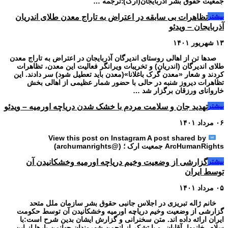
جمعیت حقوق بشر آذربایجان(ارک)؛ترجمه …
بیشتر
تظاهرات بی سابقه در اعتراض به تاراج معدن طلای اندریان
آذربایجان – ویدئو
۱۳ شهریور ۱۴۰۱
صدها تن از اهالی روستای اندیرگان آذربایجان در اعتراض به تاراج معدن
طلای اندیرگان (اندریان) و تخریبات ویرانگر فعالیت این معدن، تظاهرات
کردند و شعار «معدن گرک باغلانا»(معدن باید تعطیل شود) سر دادند. این
تظاهرات دیروز شنبه در حالی با حضور شمار عظیمی از اهالی بخش
خاروانای ورزقان برگزار شد …
بیشتر
تهدید جان و سلامت مردم با خشک شدن دریاچه اورمیه – ویدئو
۰۶ مرداد ۱۴۰۱
View this post on Instagram A post shared by
ArcHumanRights جمعیت‌ ‌ارک ؛ (@archumanrights)
بیشتر
گزارشی از وضعیت وخیم دریاچه اورمیه وخشکانیدن آن
توسط ایران
۰۵ مرداد ۱۴۰۱
خانم ژاله تبریزی در اجلاس جانبی حقوق بشر سازمان ملل متحد
گزارشی از وضعیت وخیم دریاچه اورمیه وخشکانیدن آن توسط حکومت
ایران ارائه داده اند. متن سخنرانی و گزارش ایشان بدین شرح است:با
سلام، خانمها، آقایان، و با تشکر از انجمن شهروندان جهانمن بارها از این