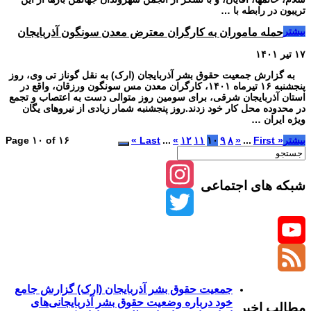
تریبون در رابطه با …
بیشتر
حمله ماموران به کارگران معترض معدن سونگون آذربایجان
۱۷ تیر ۱۴۰۱
به گزارش جمعیت حقوق بشر آذربایجان (ارک) به نقل گوناز تی وی، روز
پنجشنبه ۱۶ تیرماه ۱۴۰۱، کارگران معدن مس سونگون ورزقان، واقع در
استان آذربایجان شرقی، برای سومین روز متوالی دست به اعتصاب و تجمع
در محدوده محل کار خود زدند.روز پنجشنبه شمار زیادی از نیروهای یگان
ویژه ایران …
بیشتر
« First
...
«
۸
۹
۱۰
۱۱
۱۲
»
...
Last »
Page ۱۰ of ۱۶
شبکه های اجتماعی
Instagram
Twitter
YouTube
Channel
Feed
جمعیت حقوق بشر آذربایجان (ارک) گزارش جامع
خود درباره وضعیت حقوق بشر آذربایجانی‌های
مطالب اخیر