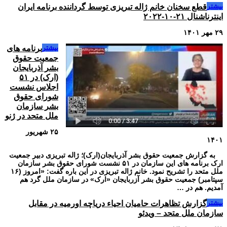
بیشتر
قطع سخنان خانم ژاله تبریزی توسط گرداننده برنامه ایران
اینترناشنال ۲۱-۱۰-۲۰۲۲
۲۹ مهر ۱۴۰۱
بیشتر
برنامه های
جمعیت حقوق
بشر آذربایجان
(ارک) در ۵۱
اجلاس نشست
شورای حقوق
بشر سازمان
ملل متحد در ژنو
۲۵ شهریور
۱۴۰۱
به گزارش جمعیت حقوق بشر آذربایجان(ارک)؛ ژاله تبریزی دبیر جمعیت
ارک برنامه های این سازمان در ۵۱ نشست شورای حقوق بشر سازمان
ملل متحد را تشریح نمود. خانم ژاله تبریزی در این باره گفت: «امروز (۱۶
سپتامبر) جمعیت حقوق بشر آزربایجان «ارک» در سازمان ملل گرد هم
آمدیم. هم در …
بیشتر
گزارش تظاهرات حامیان احیاء دریاچه اورمیه در مقابل
سازمان ملل متحد – ویدئو