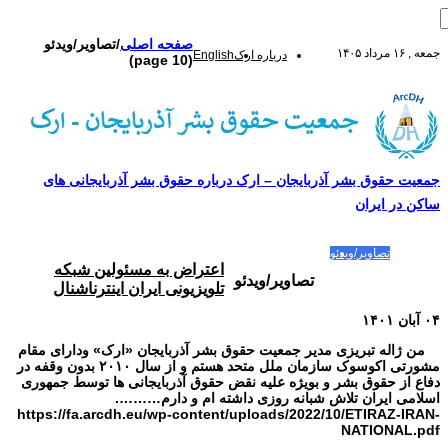
صفحه اصلی
/
تصاویر/ویدئو
جمعه , ۱۶ مرداد ۱۴۰۵
درباره ارک
English
(page 10)
جمعیت حقوق بشر آذربایجان – ارک درباره حقوق بشر آذربایجانی های
ساکن در ایران
صفحه اصلی
مقالات-گزارشات
زنان/کودکان
فعالین و زندانیان سیاسی
تصاویر/ویدئو
سازمان ملل و ما
محیط زیست
مصاحبه
بیانیه و قطعنامه ها
اعتراضات ۱۴۰۴
اعتراض به مسئولین شبکه
تصاویر/ویدئو
تلویزیونی ایران اینترناشنال
۰۴ آبان ۱۴۰۱
من ژاله تبریزی مدیر جمعیت حقوق بشر آذربایجان «ارک» ودارای مقام
مشورتی اکوسوک سازمان ملل متحد هستم و از سال ۲۰۱۰ بدون وقفه در
دفاع از حقوق بشر و بویژه علیه نقض حقوق آذربایجانی ها توسط جمهوری
اسلامی ایران تلاش شبانه روزی داشته ام و دارم……….
https://fa.arcdh.eu/wp-content/uploads/2022/10/ETIRAZ-IRAN-
NATIONAL.pdf