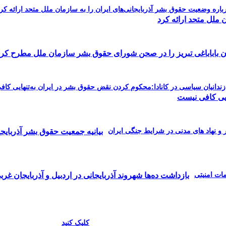
 ملل متحد ارائه کرد
 باباباغی تبریز را در صحن شورای حقوق بشر سازمان ملل مطرح کرد
ایی کافی نیست
بیانیه جمعیت حقوق بشر آذربایج
بازداشت ده‌ها شهروند آذربایجانی در اردبیل و آذربایجان غربی
کلیک کنید