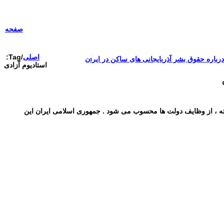
صفحه اصلی
مقالات-گزارشات
زنان/کودکان
صفحه
فعالین و زندانیان سیاسی
تصاویر/ویدئو
سازمان ملل و ما
محیط زیست
مصاحبه
بیانیه و قطعنامه ها
اصلی
/
Tag:
باره حقوق بشر آذربایجانی های ساکن در ایران
اعتراضات ۱۴۰۴
استادیوم آزادی
ورد قبول همه کشور های جهان قرارگرفته ، از وظایف دولت ها محسوب می شود . جمهوری اسلامی ایران این