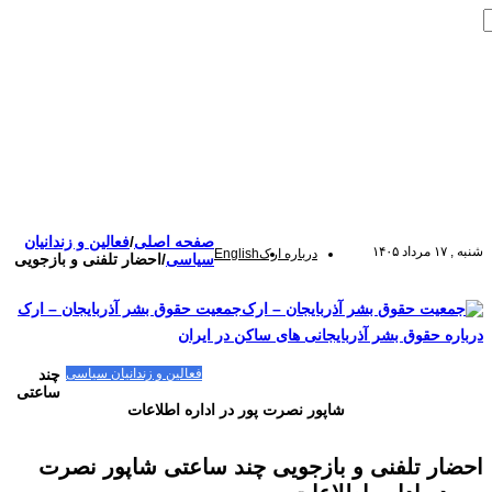
صفحه اصلی
/
فعالین و زندانیان
شنبه , ۱۷ مرداد ۱۴۰۵
درباره ارک
English
سیاسی
/
احضار تلفنی و بازجویی
جمعیت حقوق بشر آذربایجان – ارک
درباره حقوق بشر آذربایجانی های ساکن در ایران
صفحه اصلی
مقالات-گزارشات
زنان/کودکان
فعالین و زندانیان سیاسی
چند
تصاویر/ویدئو
سازمان ملل و ما
محیط زیست
مصاحبه
بیانیه و قطعنامه ها
ساعتی
اعتراضات ۱۴۰۴
شاپور نصرت پور در اداره اطلاعات
احضار تلفنی و بازجویی چند ساعتی شاپور نصرت