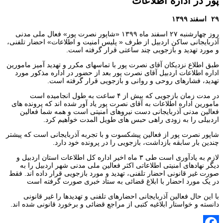
پور در اداره اطلاعات
۲۹ اسفند ۱۳۹۹
روز چهارشنبه ۲۷ اسفند ماه ۱۳۹۹ «شاپور نصرت پور» فعال ملی مدنی
آذربایجانی ساکن اردبیل از طرف « پلیس امنیت و اطلاعات» احضار تلفنی،
و مورد تهدید و بازجویی چند ساعتی قرار گرفته است.
طبق اطلاع نزدیکان آقای نصرت پور با تماسهای مکرر و تهدید آمیز مامورین
اداره اطلاعات اردبیل آقای نصرت پور بعد از حضور در اداره مذکور مورد
تهدید، فشارهای روحی و روانی و بازجویی قرار گرفته است.
در مدت زمان بازجویی که بیش از ۴ ساعت به طول انجامیده است
مامورین اداره اطلاعات به آقای نصرت پور یاد آور شده اند که پرونده های
فعالین مدنی آذربایجانی دست نیروهای امنیتی است و همه شما فعالین
اردبیلی را به زودی راهی حبس های طویل المدت خواهیم کرد.
شاپور نصرت پور از فعالین پیشکسوت و با تجربه آذربایجانی است که پیشتر
چندین بار سابقه بازداشت، بازجویی را در پرونده خود دارد.
لازم به یادآوری است طی ۳ ماه اخیر اداره کل اطلاعات استان اردبیل و
دیگر نهادهای امنیتی اطلاعاتی اکثر فعالین ملی مدنی شهر اردبیل را به
صورت غیر قانونی احضار تلفنی، تهدید و مورد بازجویی قرار داده اند. فقط
در یک مورد احضار با ابلاغ قضائی به ستاد خبری صورت گرفته است
با این حال فعالین آذربایجانی احضارهای تلفنی و تهدیدها را غیر قانونی
دانسته و خواستار ابلاغیه کتبی از مراجع قضائی و برخورد قانونی شده اند.